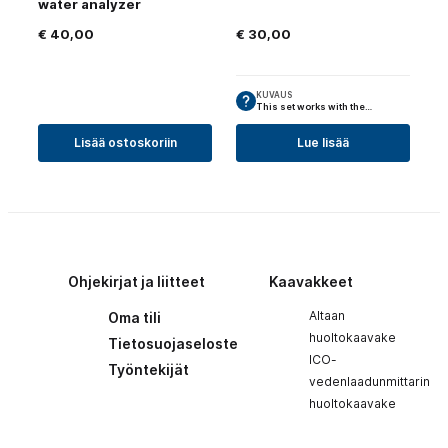
water analyzer
€
40,00
€
30,00
KUVAUS
This set works with the…
Lisää ostoskoriin
Lue lisää
Ohjekirjat ja liitteet
Kaavakkeet
Altaan
Oma tili
huoltokaavake
Tietosuojaseloste
ICO-
Työntekijät
vedenlaadunmittarin
huoltokaavake