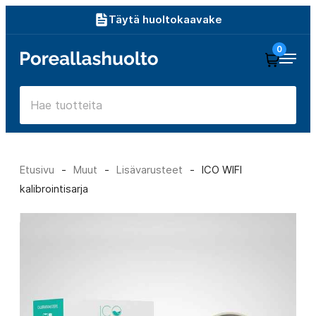
Siirry
Täytä huoltokaavake
suoraan
0
Poreallashuolto
sisältöön
Etusivu
-
Muut
-
Lisävarusteet
-
ICO WIFI
kalibrointisarja