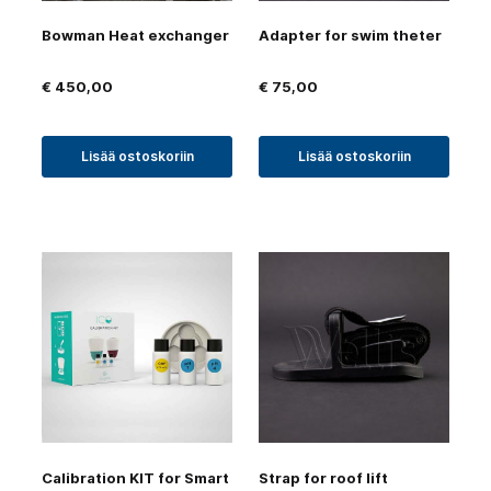
Bowman Heat exchanger
Adapter for swim theter
€
450,00
€
75,00
Lisää ostoskoriin
Lisää ostoskoriin
Calibration KIT for Smart
Strap for roof lift