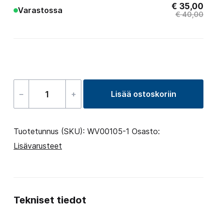
€
35,00
Varastossa
€
40,00
–
+
Lisää ostoskoriin
ICO
WIFI
kalibrointisarja
Tuotetunnus (SKU):
WV00105-1
Osasto:
määrä
Lisävarusteet
Tekniset tiedot