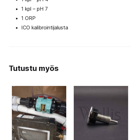
1 kpl – pH 7
1 ORP
ICO kalibrointijalusta
Tutustu myös