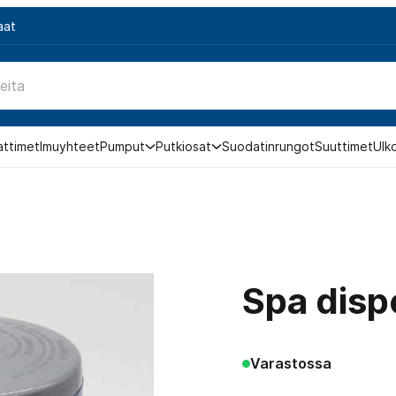
aat
attimet
Imuyhteet
Pumput
Putkiosat
Suodatinrungot
Suuttimet
Ulk
Spa disp
Varastossa