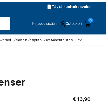
Täytä huoltokaavake
0
Kirjaudu sisään
Ostoskori
overhoilu
Valaistus
Vesiputoukset
Äänentoisto
Muut
enser
€
13,90