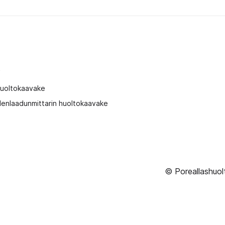
t
huoltokaavake
enlaadunmittarin huoltokaavake
© Poreallashuol