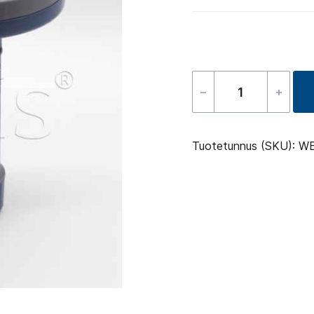
–
+
Spa
dispenser
määrä
Tuotetunnus (SKU):
WE