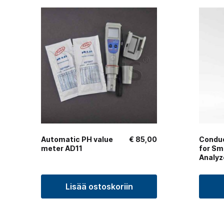
Automatic PH value
€
85,00
Conduc
meter AD11
for Sm
Analyz
Lisää ostoskoriin