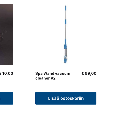
€
10,00
Spa Wand vacuum
€
99,00
cleaner V2
n
Lisää ostoskoriin