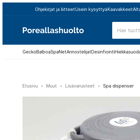
Siirry
Ohjekirjat ja liitteet
Usein kysyttyä
Kaavakkeet
Alt
suoraan
sisältöön
Poreallashuolto
Gecko
Balboa
SpaNet
Annostelijat
Desinfiointi
Hiekkasuod
Etusivu
-
Muut
-
Lisävarusteet
-
Spa dispenser