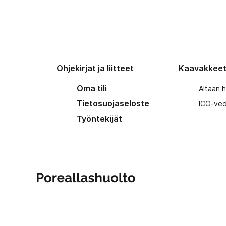
Ohjekirjat ja liitteet
Kaavakkee
Oma tili
Altaan 
Tietosuojaseloste
ICO-ved
Työntekijät
Poreallashuolto