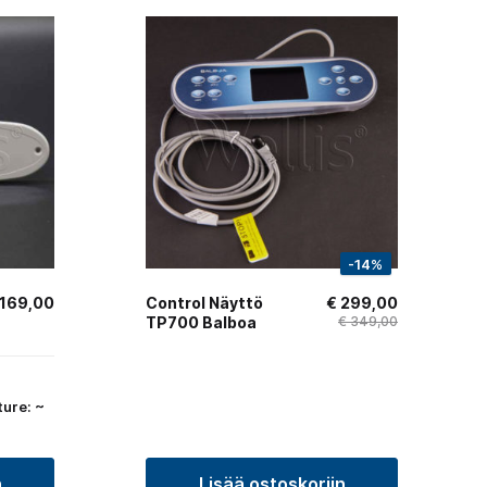
-14%
169,00
Control Näyttö
€
299,00
TP700 Balboa
€
349,00
ure: ~
n
Lisää ostoskoriin