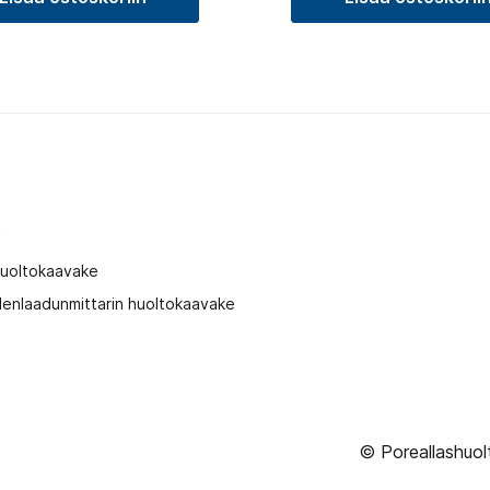
t
huoltokaavake
enlaadunmittarin huoltokaavake
© Poreallashuol