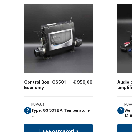
Control Box -GS501
€
950,00
Audio 
Economy
amplif
KUVAUS
KUV
Type: GS 501 BP, Temperature:
Wei
…
13.
Lisää ostoskoriin