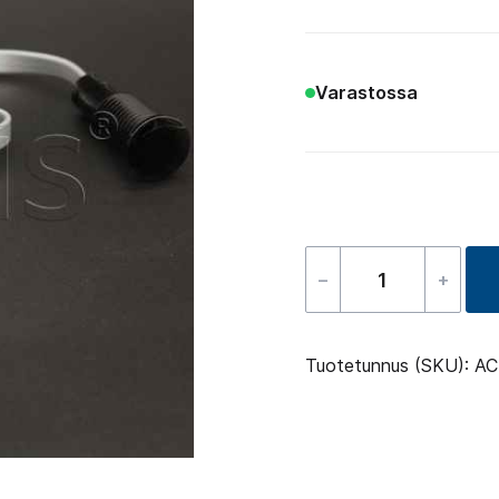
Varastossa
–
+
Infra
–
Receiver
Tuotetunnus (SKU):
AC
määrä