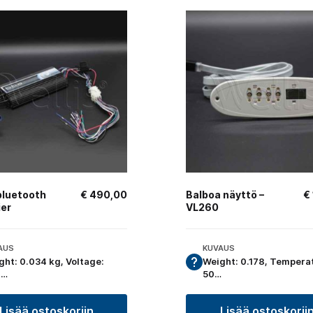
bluetooth
€
490,00
Balboa näyttö –
€
ier
VL260
AUS
KUVAUS
ght: 0.034 kg, Voltage:
Weight: 0.178, Temperat
8…
50…
Lisää ostoskoriin
Lisää ostoskorii