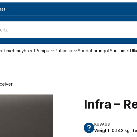
aat
attimet
Imuyhteet
Pumput
Putkiosat
Suodatinrungot
Suuttimet
Ulk
eceiver
Infra – R
KUVAUS
Weight: 0.142 kg, 