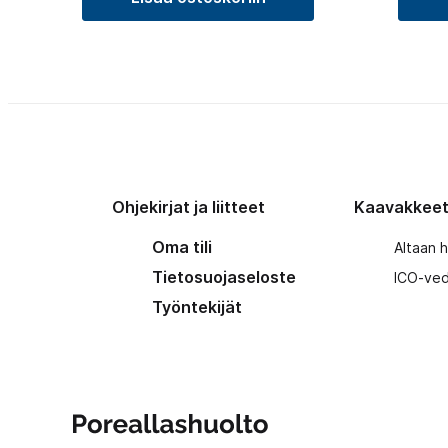
Ohjekirjat ja liitteet
Kaavakkee
Oma tili
Altaan 
Tietosuojaseloste
ICO-ved
Työntekijät
Poreallashuolto