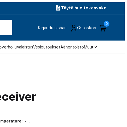
Täytä huoltokaavake
0
Kirjaudu sisään
Ostoskori
overhoilu
Valaistus
Vesiputoukset
Äänentoisto
Muut
eceiver
Temperature: ~…