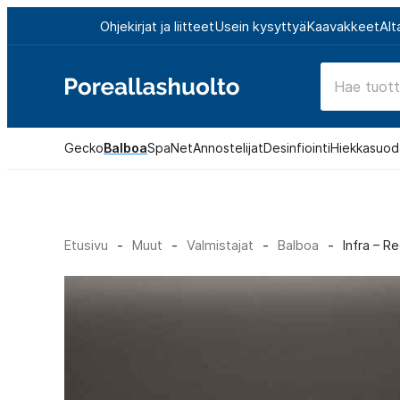
Siirry
Ohjekirjat ja liitteet
Usein kysyttyä
Kaavakkeet
Alt
suoraan
sisältöön
Poreallashuolto
Gecko
Balboa
SpaNet
Annostelijat
Desinfiointi
Hiekkasuod
Etusivu
-
Muut
-
Valmistajat
-
Balboa
-
Infra – R