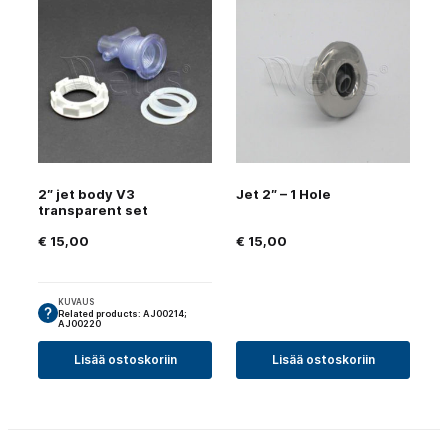
2″ jet body V3
Jet 2″ – 1 Hole
transparent set
€
15,00
€
15,00
KUVAUS
Related products: AJ00214;
AJ00220
Lisää ostoskoriin
Lisää ostoskoriin