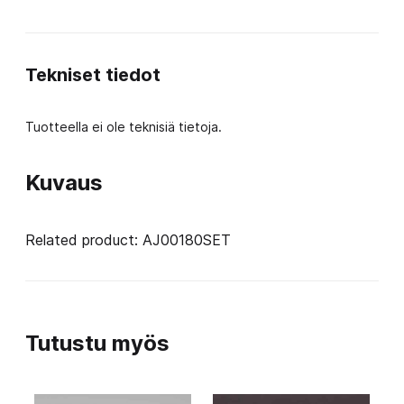
Hole
rotational
Tekniset tiedot
transparent
RD
Tuotteella ei ole teknisiä tietoja.
määrä
Kuvaus
Related product: AJ00180SET
Tutustu myös