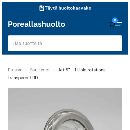
Siirry
Täytä huoltokaavake
suoraan
0
Poreallashuolto
sisältöön
Etusivu
-
Suuttimet
-
Jet 5″ – 1 Hole rotational
transparent RD