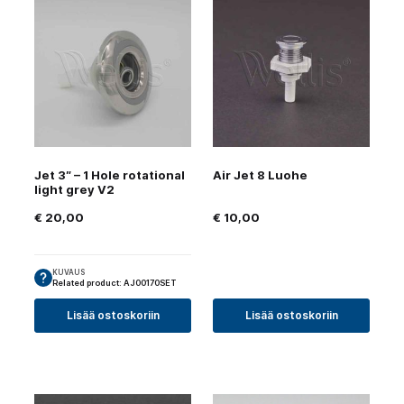
Jet 3″ – 1 Hole rotational
Air Jet 8 Luohe
light grey V2
€
20,00
€
10,00
KUVAUS
Related product: AJ00170SET
Lisää ostoskoriin
Lisää ostoskoriin