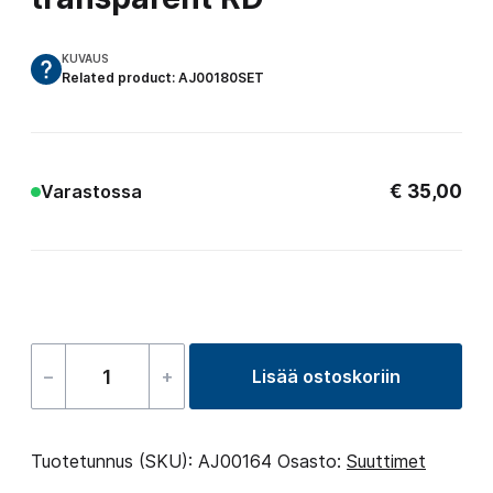
KUVAUS
Related product: AJ00180SET
€
35,00
Varastossa
–
+
Lisää ostoskoriin
Jet
5″
–
Tuotetunnus (SKU):
AJ00164
Osasto:
Suuttimet
1