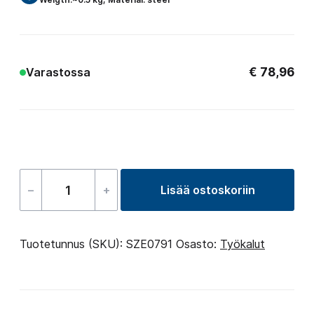
€
78,96
Varastossa
–
+
Lisää ostoskoriin
Jet
wrench
7″
Tuotetunnus (SKU):
SZE0791
Osasto:
Työkalut
määrä