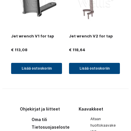
Jet wrench V1 for tap
Jet wrench V2 for tap
€
113,08
€
118,64
Lisää ostoskoriin
Lisää ostoskoriin
Ohjekirjat ja liitteet
Kaavakkeet
Altaan
Oma tili
huoltokaavake
Tietosuojaseloste