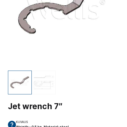
Jet wrench 7″
KUVAUS
Weigth:~0.5 kg, Material: steel