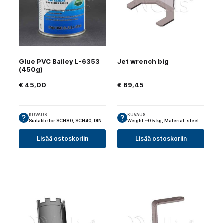
Glue PVC Bailey L-6353
Jet wrench big
(450g)
€
45,00
€
69,45
KUVAUS
KUVAUS
Suitable for SCH80, SCH40, DIN…
Weight:~0.5 kg, Material: steel
Lisää ostoskoriin
Lisää ostoskoriin