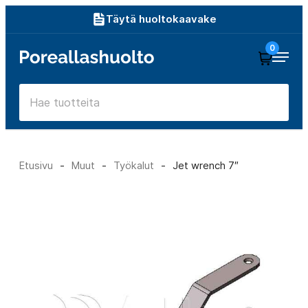
Siirry
Täytä huoltokaavake
suoraan
0
Poreallashuolto
sisältöön
Etusivu
-
Muut
-
Työkalut
-
Jet wrench 7″