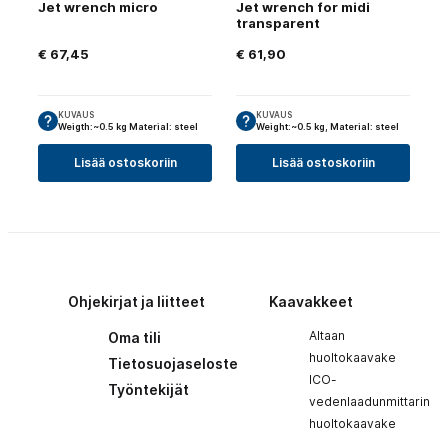
Jet wrench micro
Jet wrench for midi
transparent
€
67,45
€
61,90
KUVAUS
KUVAUS
Weigth:~0.5 kg Material: steel
Weight:~0.5 kg, Material: steel
Lisää ostoskoriin
Lisää ostoskoriin
Ohjekirjat ja liitteet
Kaavakkeet
Altaan
Oma tili
huoltokaavake
Tietosuojaseloste
ICO-
Työntekijät
vedenlaadunmittarin
huoltokaavake