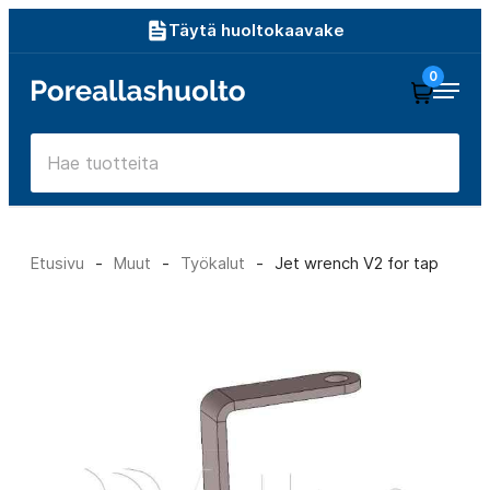
Siirry
Täytä huoltokaavake
suoraan
0
Poreallashuolto
sisältöön
Etusivu
-
Muut
-
Työkalut
-
Jet wrench V2 for tap