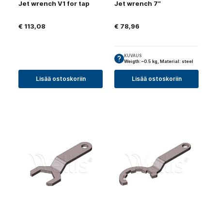
Jet wrench V1 for tap
Jet wrench 7″
€
113,08
€
78,96
KUVAUS
Weigth:~0.5 kg, Material: steel
Lisää ostoskoriin
Lisää ostoskoriin