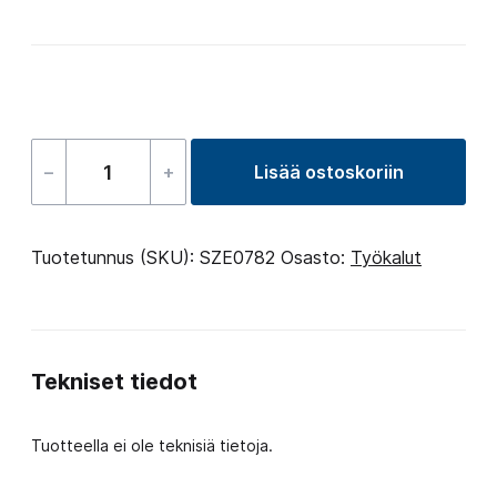
–
+
Lisää ostoskoriin
Jet
wrench
V2
Tuotetunnus (SKU):
SZE0782
Osasto:
Työkalut
for
tap
määrä
Tekniset tiedot
Tuotteella ei ole teknisiä tietoja.