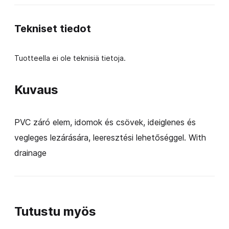
–
with
Tekniset tiedot
Drain
määrä
Tuotteella ei ole teknisiä tietoja.
Kuvaus
PVC záró elem, idomok és csövek, ideiglenes és
vegleges lezárására, leeresztési lehetőséggel. With
drainage
Tutustu myös