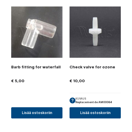
Barb fitting for waterfall
Check valve for ozone
€
5,00
€
10,00
KUVAUS
Replacement de AM00064
Lisää ostoskoriin
Lisää ostoskoriin