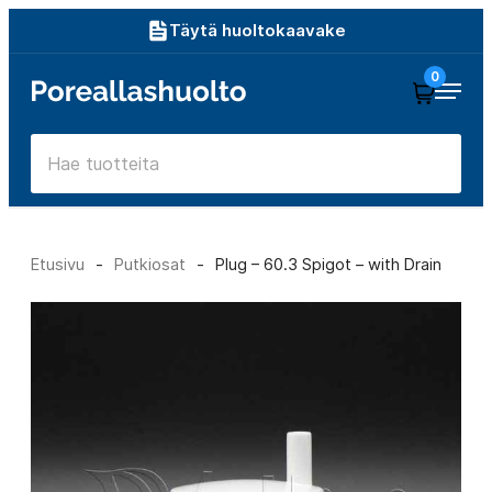
Siirry
Täytä huoltokaavake
suoraan
0
Poreallashuolto
sisältöön
Etusivu
-
Putkiosat
-
Plug – 60.3 Spigot – with Drain