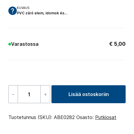
KUVAUS
PVC záró elem, idomok és…
€
5,00
Varastossa
–
+
Lisää ostoskoriin
Plug
–
60.3
Tuotetunnus (SKU):
ABE0282
Osasto:
Putkiosat
Spigot