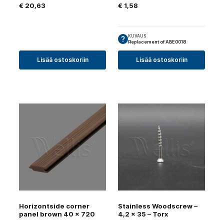
€
20,63
€
1,58
KUVAUS
Replacement of ABE0018
Lisää ostoskoriin
Lisää ostoskoriin
Horizontside corner
Stainless Woodscrew –
panel brown 40 x 720
4,2 × 35 – Torx