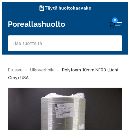
Siirry
Täytä huoltokaavake
suoraan
0
Poreallashuolto
sisältöön
Etusivu
-
Ulkoverhoilu
-
Polyfoam 10mm NF03 (Light
Gray) USA