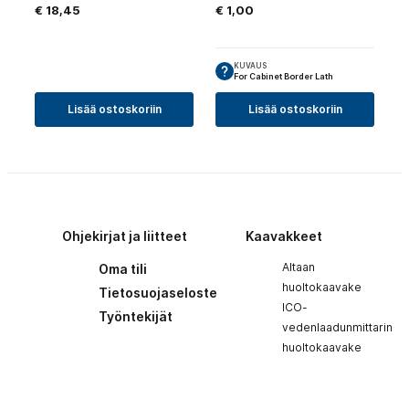
€
18,45
€
1,00
KUVAUS
For Cabinet Border Lath
Lisää ostoskoriin
Lisää ostoskoriin
Ohjekirjat ja liitteet
Kaavakkeet
Altaan
Oma tili
huoltokaavake
Tietosuojaseloste
ICO-
Työntekijät
vedenlaadunmittarin
huoltokaavake