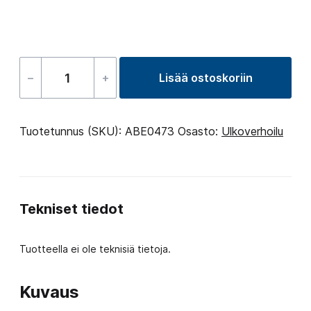
–
+
Lisää ostoskoriin
Polyfoam
10mm
NF03
Tuotetunnus (SKU):
ABE0473
Osasto:
Ulkoverhoilu
(Light
Gray)
USA
Tekniset tiedot
määrä
Tuotteella ei ole teknisiä tietoja.
Kuvaus