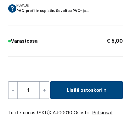
KUVAUS
PVC-profiilin supistin. Soveltuu PVC- ja…
€
5,00
Varastossa
–
+
Lisää ostoskoriin
Supistin
40mm
Spigot
Tuotetunnus (SKU):
AJ00010
Osasto:
Putkiosat
x
32