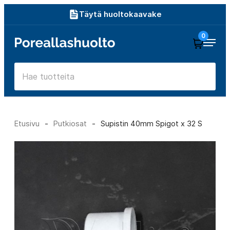
Siirry
Täytä huoltokaavake
suoraan
0
Poreallashuolto
sisältöön
Etusivu
-
Putkiosat
-
Supistin 40mm Spigot x 32 S