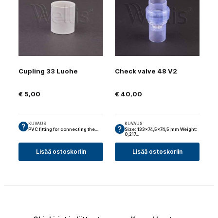
Cupling 33 Luohe
Check valve 48 V2
€
5,00
€
40,00
KUVAUS
KUVAUS
PVC fitting for connecting the…
Size: 133×74,5×74,5 mm Weight:
0,217…
Lisää ostoskoriin
Lisää ostoskoriin