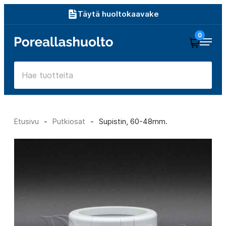
Siirry
Täytä huoltokaavake
suoraan
0
Poreallashuolto
sisältöön
Etusivu
-
Putkiosat
-
Supistin, 60-48mm.