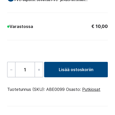
€
10,00
Varastossa
–
+
Lisää ostoskoriin
Supistin,
60-
48mm.
Tuotetunnus (SKU):
ABE0099
Osasto:
Putkiosat
määrä