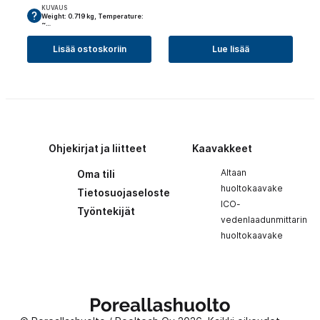
KUVAUS
Weight: 0.719 kg, Temperature:
~…
Lisää ostoskoriin
Lue lisää
Ohjekirjat ja liitteet
Kaavakkeet
Altaan
Oma tili
huoltokaavake
Tietosuojaseloste
ICO-
Työntekijät
vedenlaadunmittarin
huoltokaavake
Poreallashuolto