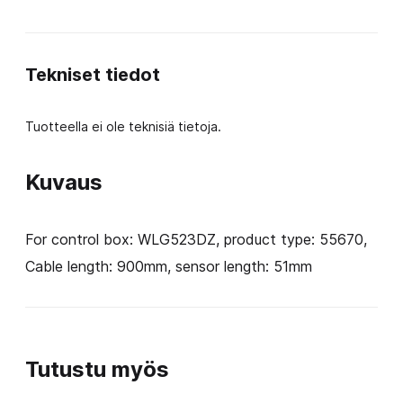
GS100
määrä
Tekniset tiedot
Tuotteella ei ole teknisiä tietoja.
Kuvaus
For control box: WLG523DZ, product type: 55670,
Cable length: 900mm, sensor length: 51mm
Tutustu myös