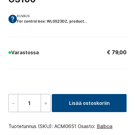
KUVAUS
For control box: WLG523DZ, product…
€
79,00
Varastossa
–
+
Lisää ostoskoriin
Sensor
for
Balboa
Tuotetunnus (SKU):
ACM0651
Osasto:
Balboa
heating