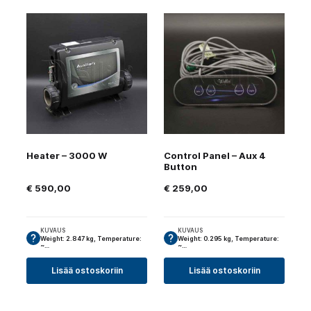
Heater – 3000 W
Control Panel – Aux 4
Button
€
590,00
€
259,00
KUVAUS
KUVAUS
Weight: 2.847 kg, Temperature:
Weight: 0.295 kg, Temperature:
~…
~…
Lisää ostoskoriin
Lisää ostoskoriin