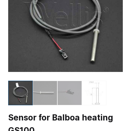
Sensor for Balboa heating
GS100