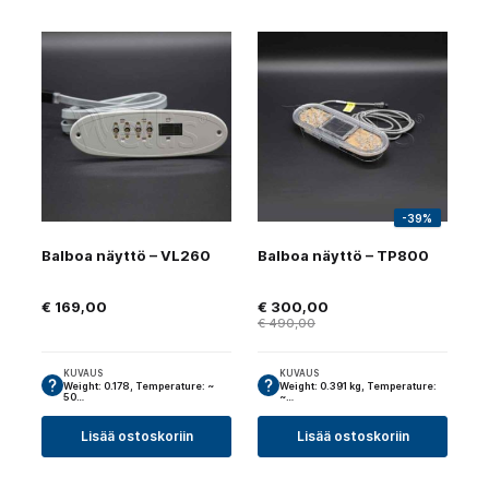
-39%
Balboa näyttö – VL260
Balboa näyttö – TP800
€
169,00
€
300,00
€
490,00
KUVAUS
KUVAUS
Weight: 0.178, Temperature: ~
Weight: 0.391 kg, Temperature:
50…
~…
Lisää ostoskoriin
Lisää ostoskoriin