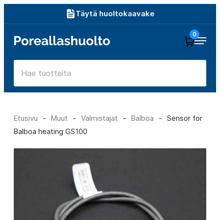
Siirry
Täytä huoltokaavake
suoraan
0
Poreallashuolto
sisältöön
Etusivu
-
Muut
-
Valmistajat
-
Balboa
-
Sensor for
Balboa heating GS100