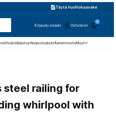
Täytä huoltokaavake
0
Kirjaudu sisään
Ostoskori
overhoilu
Valaistus
Vesiputoukset
Äänentoisto
Muut
 steel railing for
ding whirlpool with