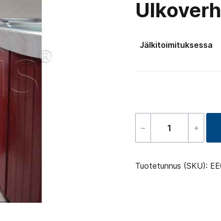
Ulkoverh
Jälkitoimituksessa
–
+
Stainless
steel
railing
Tuotetunnus (SKU):
EE
for
freestanding
whirlpool