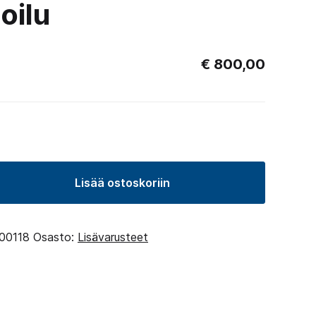
oilu
€
800,00
Lisää ostoskoriin
00118
Osasto:
Lisävarusteet