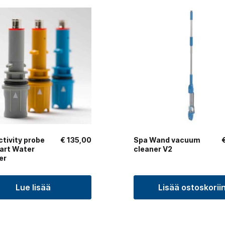
tivity probe
€
135,00
Spa Wand vacuum
art Water
cleaner V2
er
Lue lisää
Lisää ostoskorii