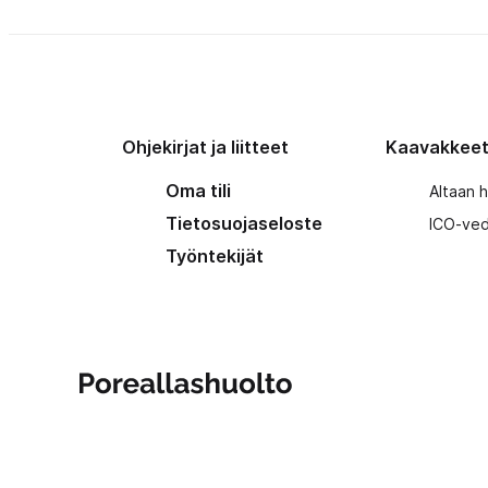
Ohjekirjat ja liitteet
Kaavakkee
Oma tili
Altaan 
Tietosuojaseloste
ICO-ved
Työntekijät
Poreallashuolto