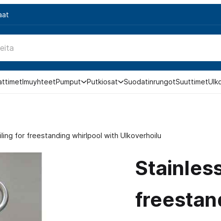
aat
attimet
Imuyhteet
Pumput
Putkiosat
Suodatinrungot
Suuttimet
Ulk
iling for freestanding whirlpool with Ulkoverhoilu
Stainless
freestan