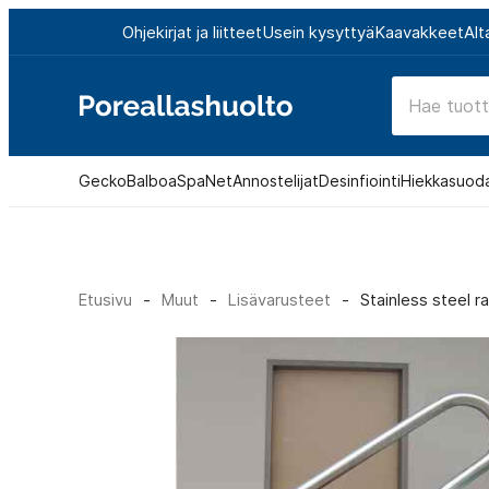
Siirry
Ohjekirjat ja liitteet
Usein kysyttyä
Kaavakkeet
Alt
suoraan
sisältöön
Poreallashuolto
Gecko
Balboa
SpaNet
Annostelijat
Desinfiointi
Hiekkasuod
Etusivu
-
Muut
-
Lisävarusteet
-
Stainless steel ra