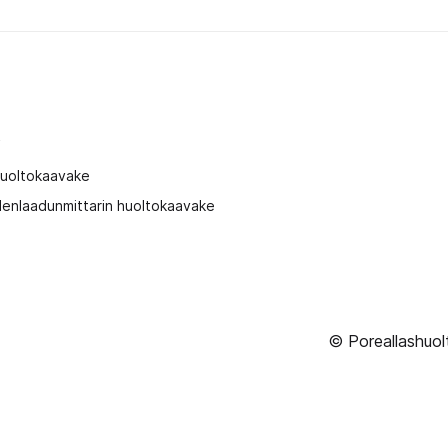
t
huoltokaavake
enlaadunmittarin huoltokaavake
© Poreallashuol