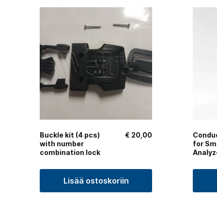
Buckle kit (4 pcs)
€
20,00
Conduc
with number
for Sm
combination lock
Analyz
Lisää ostoskoriin