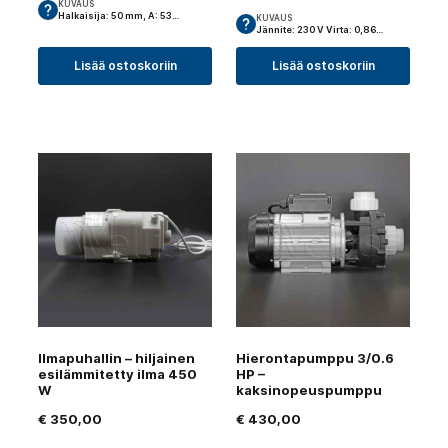
KUVAUS
Halkaisija: 50 mm, A: 53…
KUVAUS
Jännite: 230 V Virta: 0,86…
Lisää ostoskoriin
Lisää ostoskoriin
Ilmapuhallin – hiljainen
Hierontapumppu 3/0.6
esilämmitetty ilma 450
HP –
W
kaksinopeuspumppu
€
350,00
€
430,00