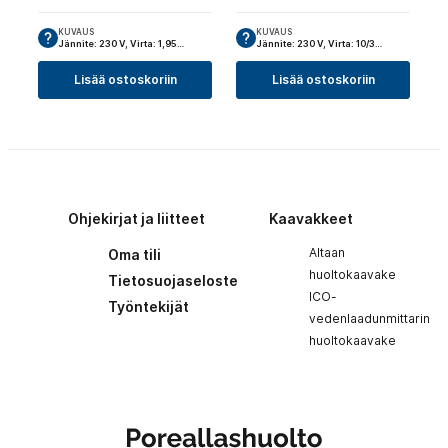
KUVAUS
KUVAUS
Jännite: 230 V, Virta: 1,95…
Jännite: 230 V, Virta: 10/3…
Lisää ostoskoriin
Lisää ostoskoriin
Ohjekirjat ja liitteet
Kaavakkeet
Altaan
Oma tili
huoltokaavake
Tietosuojaseloste
ICO-
Työntekijät
vedenlaadunmittarin
huoltokaavake
Poreallashuolto