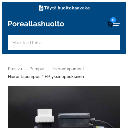
Siirry
Täytä huoltokaavake
suoraan
0
Poreallashuolto
sisältöön
Etusivu
-
Pumput
-
Hierontapumput
-
Hierontapumppu 1 HP yksinopeuksinen