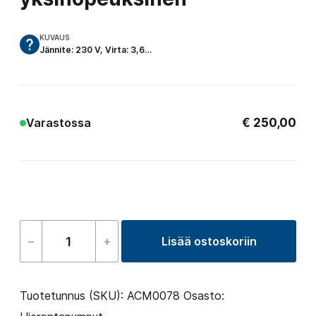
KUVAUS
Jännite: 230 V, Virta: 3,6…
€
250,00
Varastossa
–
+
Lisää ostoskoriin
Hierontapumppu
1
HP
Tuotetunnus (SKU):
ACM0078
Osasto:
yksinopeuksinen