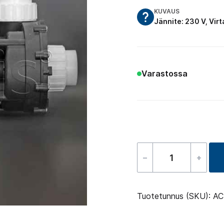
KUVAUS
Jännite: 230 V, Virt
Varastossa
–
+
Hierontapum
3/0.6
HP
Tuotetunnus (SKU):
AC
–