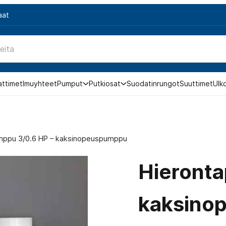
aat
attimet
Imuyhteet
Pumput
Putkiosat
Suodatinrungot
Suuttimet
Ulk
mppu 3/0.6 HP – kaksinopeuspumppu
Hieronta
kaksino