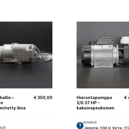
allin –
€
350,00
Hierontapumppu
€
en
2/0.37 HP –
mitetty ilma
kaksinopeuksinen
KUVAUS
AUS
Jännite: 230 V, Virta: 7