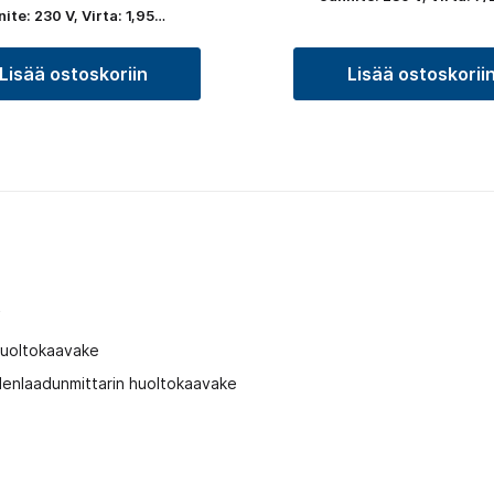
ite: 230 V, Virta: 1,95…
Lisää ostoskoriin
Lisää ostoskorii
t
huoltokaavake
enlaadunmittarin huoltokaavake