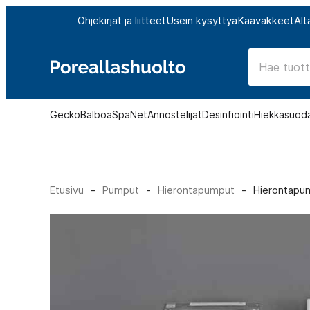
Siirry
Ohjekirjat ja liitteet
Usein kysyttyä
Kaavakkeet
Alt
suoraan
sisältöön
Poreallashuolto
Gecko
Balboa
SpaNet
Annostelijat
Desinfiointi
Hiekkasuod
Etusivu
-
Pumput
-
Hierontapumput
-
Hierontapu