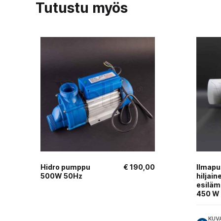
Tutustu myös
Hidro pumppu
€
190,00
Ilmapuh
500W 50Hz
hiljain
esiläm
450 W
KUV