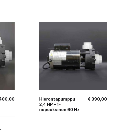
400,00
Hierontapumppu
€
390,00
2,4 HP – 1-
nopeuksinen 60 Hz
/2…