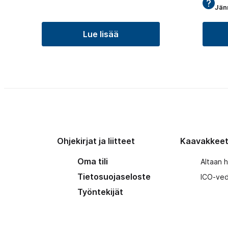
Jänn
Lue lisää
Ohjekirjat ja liitteet
Kaavakkee
Oma tili
Altaan 
Tietosuojaseloste
ICO-ved
Työntekijät