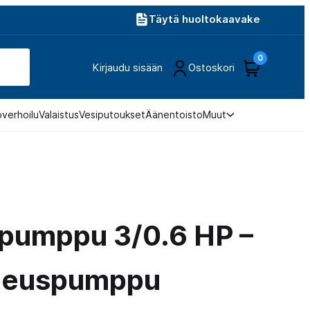
Täytä huoltokaavake
0
Kirjaudu sisään
Ostoskori
overhoilu
Valaistus
Vesiputoukset
Äänentoisto
Muut
pumppu 3/0.6 HP –
peuspumppu