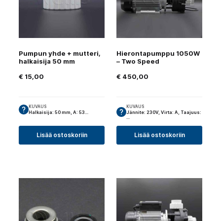
Pumpun yhde + mutteri,
Hierontapumppu 1050W
halkaisija 50 mm
– Two Speed
€
15,00
€
450,00
KUVAUS
KUVAUS
Halkaisija: 50 mm, A: 53…
Jännite: 230V, Virta: A, Taajuus:
…
Lisää ostoskoriin
Lisää ostoskoriin