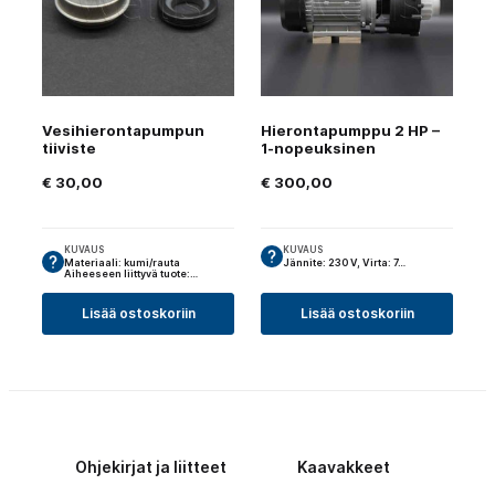
Vesihierontapumpun
Hierontapumppu 2 HP –
tiiviste
1-nopeuksinen
€
30,00
€
300,00
KUVAUS
KUVAUS
Materiaali: kumi/rauta
Jännite: 230 V, Virta: 7…
Aiheeseen liittyvä tuote:…
Lisää ostoskoriin
Lisää ostoskoriin
Ohjekirjat ja liitteet
Kaavakkeet