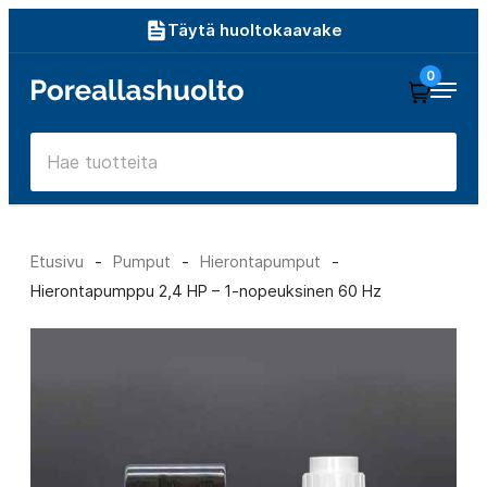
Siirry
Täytä huoltokaavake
suoraan
0
Poreallashuolto
sisältöön
Etusivu
-
Pumput
-
Hierontapumput
-
Hierontapumppu 2,4 HP – 1-nopeuksinen 60 Hz