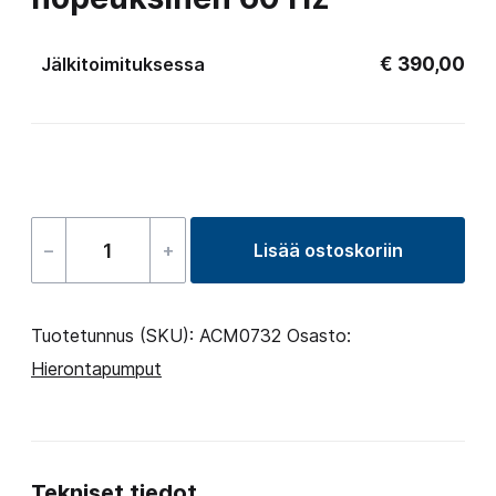
€
390,00
Jälkitoimituksessa
–
+
Lisää ostoskoriin
Hierontapumppu
2,4
HP
Tuotetunnus (SKU):
ACM0732
Osasto:
–
Hierontapumput
1-
nopeuksinen
60
Tekniset tiedot