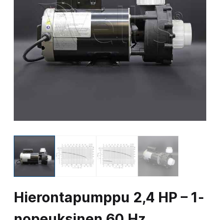
Hierontapumppu 2,4 HP – 1-
nopeuksinen 60 Hz