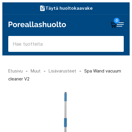
Siirry
Täytä huoltokaavake
suoraan
0
Poreallashuolto
sisältöön
Etusivu
-
Muut
-
Lisävarusteet
-
Spa Wand vacuum
cleaner V2