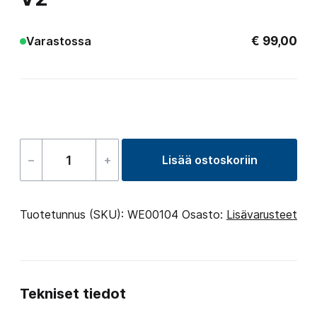
€
99,00
Varastossa
–
+
Lisää ostoskoriin
Spa
Wand
vacuum
Tuotetunnus (SKU):
WE00104
Osasto:
Lisävarusteet
cleaner
V2
määrä
Tekniset tiedot