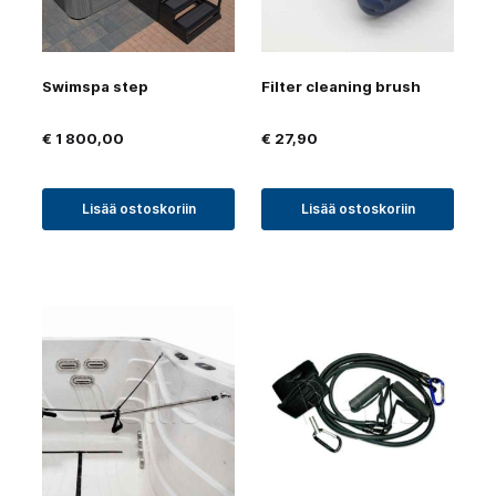
Swimspa step
Filter cleaning brush
€
1 800,00
€
27,90
Lisää ostoskoriin
Lisää ostoskoriin