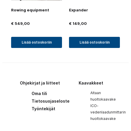
Rowing equipment
Expander
€
549,00
€
149,00
Lisää ostoskoriin
Lisää ostoskoriin
Ohjekirjat ja liitteet
Kaavakkeet
Altaan
Oma tili
huoltokaavake
Tietosuojaseloste
ICO-
Työntekijät
vedenlaadunmittarin
huoltokaavake