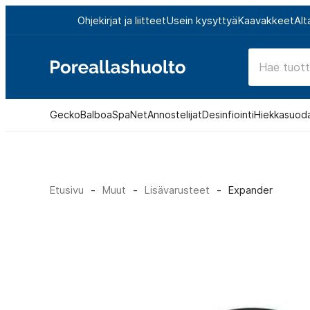
Siirry
Ohjekirjat ja liitteet
Usein kysyttyä
Kaavakkeet
Alt
suoraan
sisältöön
Poreallashuolto
Gecko
Balboa
SpaNet
Annostelijat
Desinfiointi
Hiekkasuod
Etusivu
-
Muut
-
Lisävarusteet
-
Expander