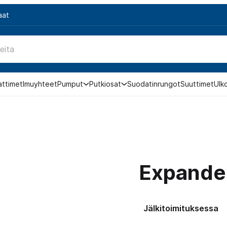
aat
attimet
Imuyhteet
Pumput
Putkiosat
Suodatinrungot
Suuttimet
Ulk
Expande
Jälkitoimituksessa