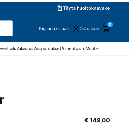
Täytä huoltokaavake
0
Kirjaudu sisään
Ostoskori
overhoilu
Valaistus
Vesiputoukset
Äänentoisto
Muut
r
€
149,00