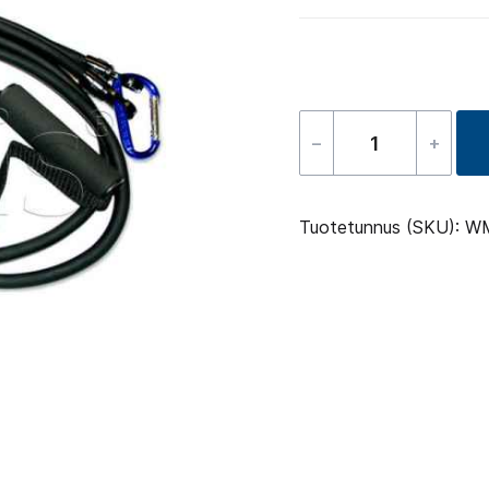
–
+
Expander
määrä
Tuotetunnus (SKU):
W