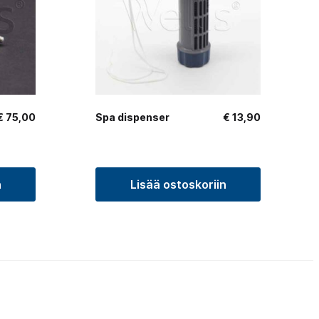
€
75,00
Spa dispenser
€
13,90
n
Lisää ostoskoriin