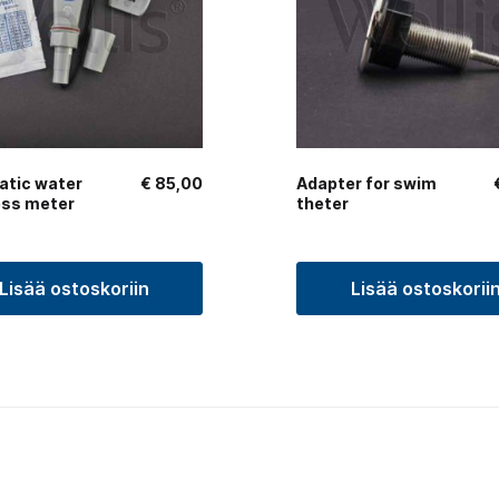
tic water
€
85,00
Adapter for swim
ess meter
theter
Lisää ostoskoriin
Lisää ostoskorii