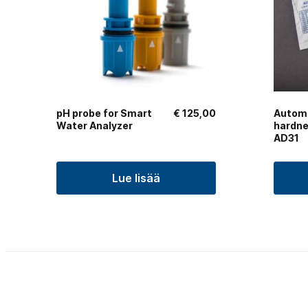
pH probe for Smart
€
125,00
Automa
Water Analyzer
hardn
AD31
Lue lisää