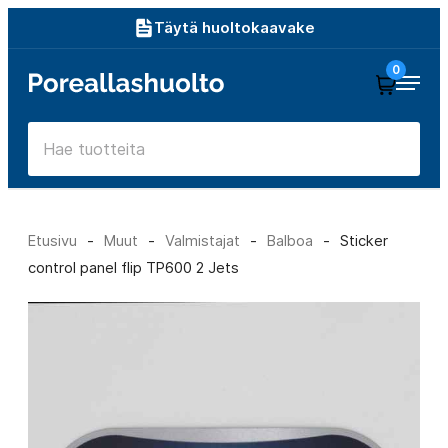
Siirry
Täytä huoltokaavake
suoraan
0
Poreallashuolto
sisältöön
Etusivu
-
Muut
-
Valmistajat
-
Balboa
-
Sticker
control panel flip TP600 2 Jets