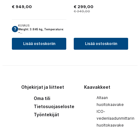
€
949,00
€
299,00
€
349,00
KUVAUS
Weight: 3.845 kg, Temperature:
~…
Lisää ostoskoriin
Lisää ostoskoriin
Ohjekirjat ja liitteet
Kaavakkeet
Altaan
Oma tili
huoltokaavake
Tietosuojaseloste
ICO-
Työntekijät
vedenlaadunmittarin
huoltokaavake