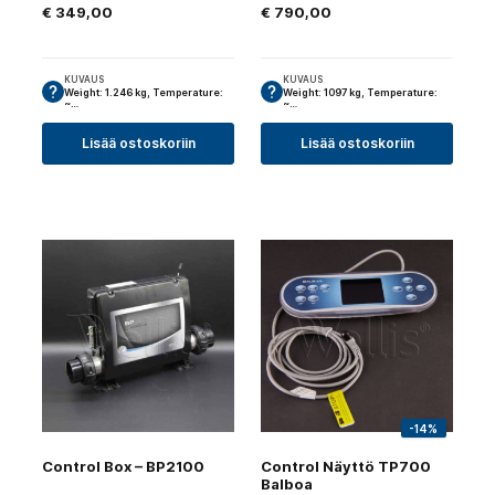
€
349,00
€
790,00
KUVAUS
KUVAUS
Weight: 1.246 kg, Temperature:
Weight: 1097 kg, Temperature:
~…
~…
Lisää ostoskoriin
Lisää ostoskoriin
-14%
Control Box – BP2100
Control Näyttö TP700
Balboa