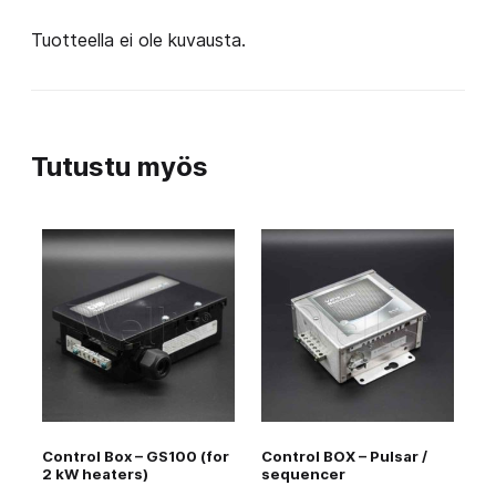
Tuotteella ei ole kuvausta.
Tutustu myös
Control Box – GS100 (for
Control BOX – Pulsar /
2 kW heaters)
sequencer