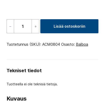
–
+
Lisää ostoskoriin
Sticker
control
panel
Tuotetunnus (SKU):
ACM0804
Osasto:
Balboa
flip
TP600
2
Tekniset tiedot
Jets
määrä
Tuotteella ei ole teknisiä tietoja.
Kuvaus