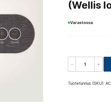
(Wellis l
Varastossa
–
+
Ohjauspanee
tarra
Gecko
Tuotetunnus (SKU):
AC
In.K300-
Yksi
pumppu