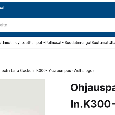
aat
attimet
Imuyhteet
Pumput
Putkiosat
Suodatinrungot
Suuttimet
Ulk
eelin tarra Gecko In.K300- Yksi pumppu (Wellis logo)
Ohjauspa
In.K300