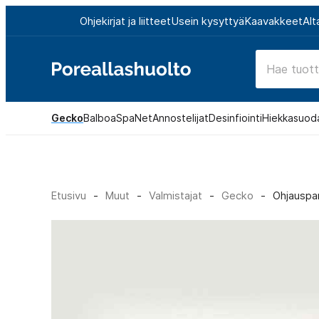
Siirry
Ohjekirjat ja liitteet
Usein kysyttyä
Kaavakkeet
Alt
suoraan
sisältöön
Poreallashuolto
Gecko
Balboa
SpaNet
Annostelijat
Desinfiointi
Hiekkasuod
Etusivu
-
Muut
-
Valmistajat
-
Gecko
-
Ohjauspan