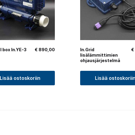
l box In.YE-3
€
890,00
In.Grid
€
lisälämmittimien
ohjausjärjestelmä
Lisää ostoskoriin
Lisää ostoskorii