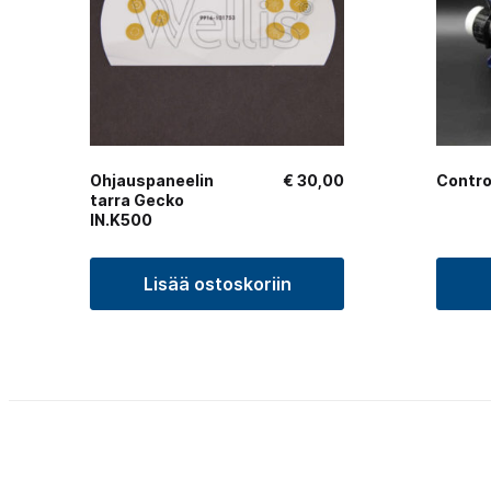
Ohjauspaneelin
€
30,00
Contro
tarra Gecko
IN.K500
Lisää ostoskoriin