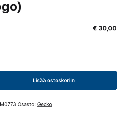
ogo)
€
30,00
Lisää ostoskoriin
lin
M0773
Osasto:
Gecko