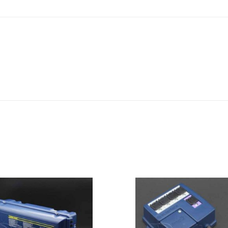
(Wellis
logo)
määrä