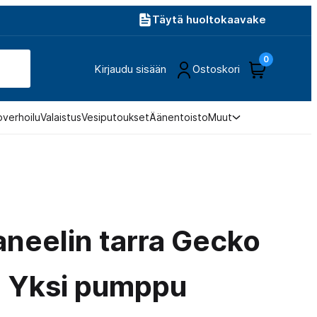
Täytä huoltokaavake
0
Kirjaudu sisään
Ostoskori
overhoilu
Valaistus
Vesiputoukset
Äänentoisto
Muut
neelin tarra Gecko
- Yksi pumppu