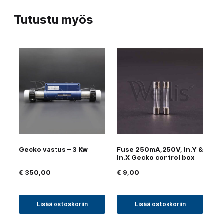
Tutustu myös
Gecko vastus – 3 Kw
Fuse 250mA,250V, In.Y &
In.X Gecko control box
€
350,00
€
9,00
Lisää ostoskoriin
Lisää ostoskoriin