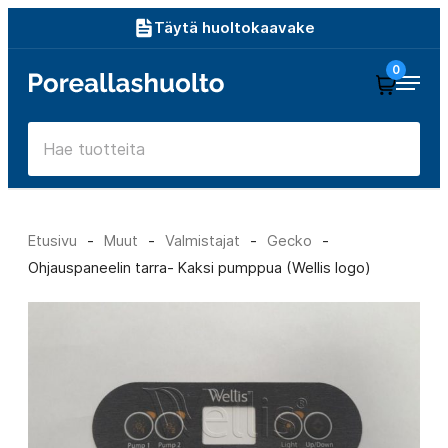
Siirry
Täytä huoltokaavake
suoraan
0
Poreallashuolto
sisältöön
Etusivu
-
Muut
-
Valmistajat
-
Gecko
-
Ohjauspaneelin tarra- Kaksi pumppua (Wellis logo)