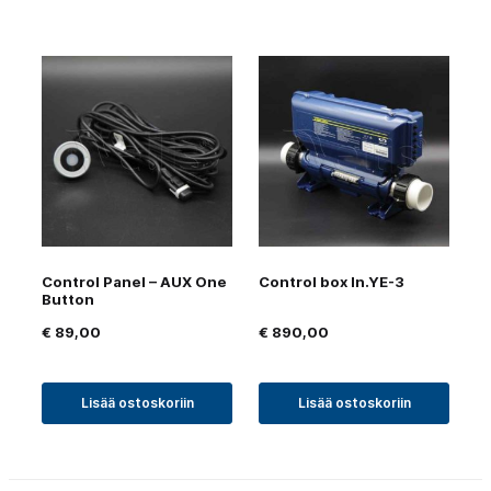
Control Panel – AUX One
Control box In.YE-3
Button
€
89,00
€
890,00
Lisää ostoskoriin
Lisää ostoskoriin