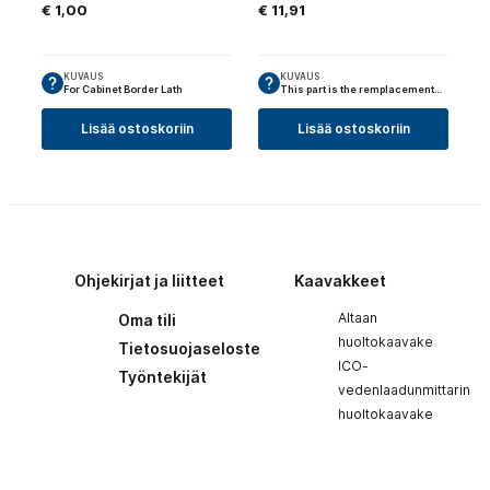
€
1,00
€
11,91
KUVAUS
KUVAUS
For Cabinet Border Lath
This part is the remplacement…
Lisää ostoskoriin
Lisää ostoskoriin
Ohjekirjat ja liitteet
Kaavakkeet
Altaan
Oma tili
huoltokaavake
Tietosuojaseloste
ICO-
Työntekijät
vedenlaadunmittarin
huoltokaavake