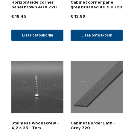
Horizontside corner
Cabinet corner panel
panel brown 40 x 720
grey brushed 40.5 x 720
€
18,45
€
13,89
Lisää ostoskoriin
Lisää ostoskoriin
Stainless Woodscrew –
Cabinet Border Lath –
4,2 × 35 – Torx
Grey 720