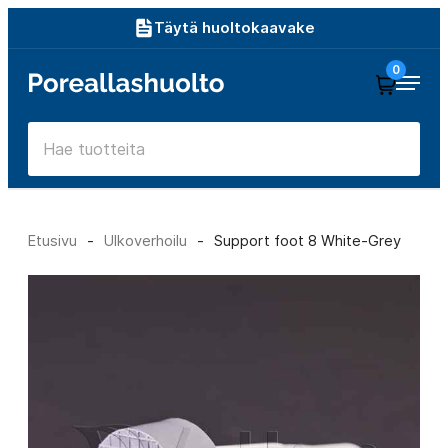
Siirry
Täytä huoltokaavake
suoraan
0
Poreallashuolto
sisältöön
Etusivu
-
Ulkoverhoilu
-
Support foot 8 White-Grey