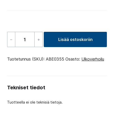
–
+
Lisää ostoskoriin
Support
foot
8
Tuotetunnus (SKU):
ABE0355
Osasto:
Ulkoverhoilu
White-
Grey
määrä
Tekniset tiedot
Tuotteella ei ole teknisiä tietoja.