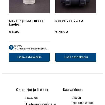
Coupling – 33 Thread
Ball valve PVC 50
Luohe
€
5,00
€
75,00
KUVAUS
PVC fitting for connecting the…
Lisää ostoskoriin
Lisää ostoskoriin
Ohjekirjat ja liitteet
Kaavakkeet
Altaan
Oma tili
huoltokaavake
Tietosuojaseloste