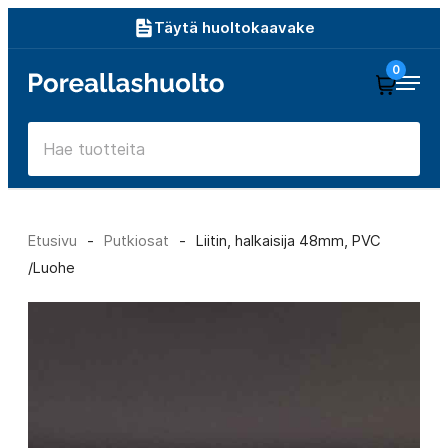
Siirry
Täytä huoltokaavake
suoraan
0
Poreallashuolto
sisältöön
Etusivu
-
Putkiosat
-
Liitin, halkaisija 48mm, PVC
/Luohe