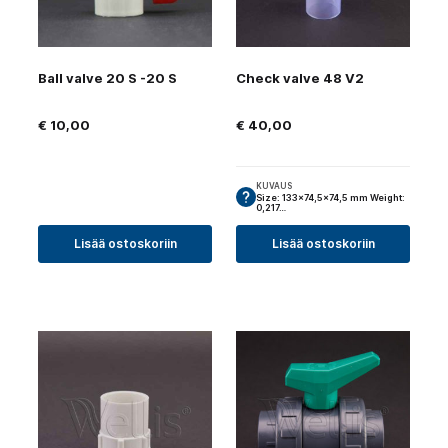
Ball valve 20 S -20 S
Check valve 48 V2
€
10,00
€
40,00
KUVAUS
Size: 133×74,5×74,5 mm Weight:
0,217…
Lisää ostoskoriin
Lisää ostoskoriin