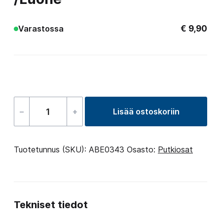
€
9,90
Varastossa
–
+
Lisää ostoskoriin
Liitin,
halkaisija
48mm,
Tuotetunnus (SKU):
ABE0343
Osasto:
Putkiosat
PVC
/Luohe
määrä
Tekniset tiedot