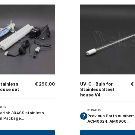
tainless
€
290,00
UV-C – Bulb for
€
house set
Stainless Steel
house V4
AUS
KUVAUS
erial: 304SS stainless
Previous Parts number:
el Package…
ACM0624, AM0906…