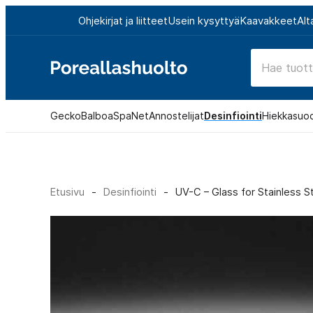
Siirry
Ohjekirjat ja liitteet
Usein kysyttyä
Kaavakkeet
Alt
suoraan
sisältöön
Poreallashuolto
Gecko
Balboa
SpaNet
Annostelijat
Desinfiointi
Hiekkasuo
Etusivu
-
Desinfiointi
-
UV-C – Glass for Stainless S