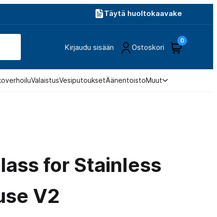
Täytä huoltokaavake
0
Kirjaudu sisään
Ostoskori
koverhoilu
Valaistus
Vesiputoukset
Äänentoisto
Muut
lass for Stainless
use V2