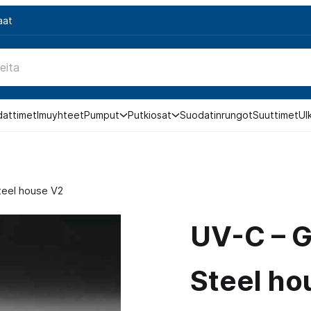
aat
dattimet
Imuyhteet
Pumput
Putkiosat
Suodatinrungot
Suuttimet
Ul
teel house V2
UV-C – G
Steel ho