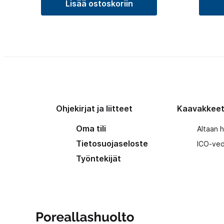
Lisää ostoskoriin
Ohjekirjat ja liitteet
Kaavakkee
Oma tili
Altaan 
Tietosuojaseloste
ICO-ved
Työntekijät
Poreallashuolto