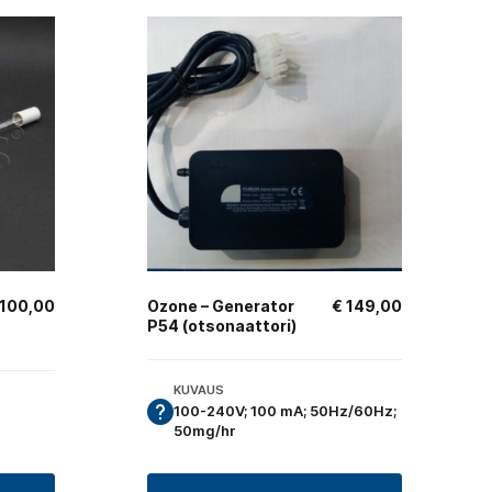
100,00
Ozone – Generator
€
149,00
P54 (otsonaattori)
KUVAUS
100-240V; 100 mA; 50Hz/60Hz;
50mg/hr