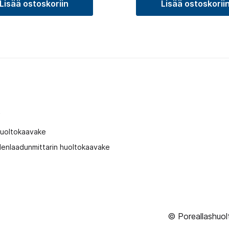
Lisää ostoskoriin
Lisää ostoskorii
t
huoltokaavake
enlaadunmittarin huoltokaavake
© Poreallashuol