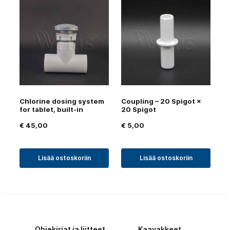
Chlorine dosing system
Coupling – 20 Spigot ×
for tablet, built-in
20 Spigot
€
45,00
€
5,00
Lisää ostoskoriin
Lisää ostoskoriin
Ohjekirjat ja liitteet
Kaavakkeet