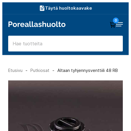
Siirry
Täytä huoltokaavake
suoraan
0
Poreallashuolto
sisältöön
Etusivu
-
Putkiosat
-
Altaan tyhjennysventtiili 48 RB