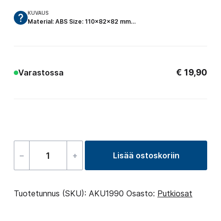
KUVAUS
Material: ABS Size: 110x82x82 mm…
€
19,90
Varastossa
–
+
Lisää ostoskoriin
Altaan
tyhjennysventtiili
48
Tuotetunnus (SKU):
AKU1990
Osasto:
Putkiosat
RB