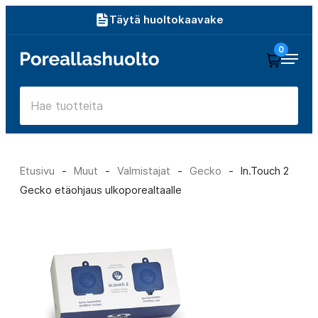
Siirry
Täytä huoltokaavake
suoraan
0
Poreallashuolto
sisältöön
Etusivu
-
Muut
-
Valmistajat
-
Gecko
-
In.Touch 2
Gecko etäohjaus ulkoporealtaalle