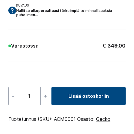
KUVAUS
Hallitse ulkoporealtaasi tärkeimpiä toiminnallisuuksia
puhelimen…
€
349,00
Varastossa
–
+
Lisää ostoskoriin
In.Touch
2
Gecko
Tuotetunnus (SKU):
ACM0901
Osasto:
Gecko
etäohjaus