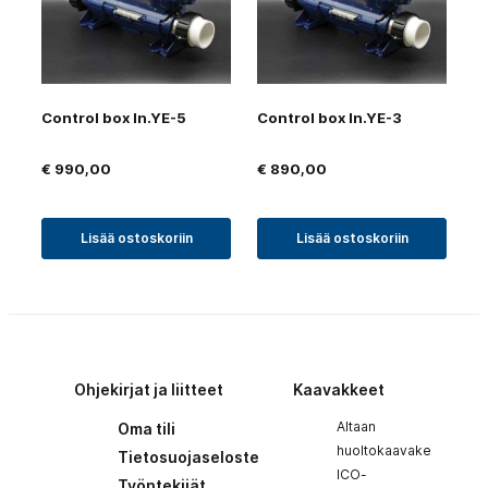
Control box In.YE-5
Control box In.YE-3
€
990,00
€
890,00
Lisää ostoskoriin
Lisää ostoskoriin
Ohjekirjat ja liitteet
Kaavakkeet
Altaan
Oma tili
huoltokaavake
Tietosuojaseloste
ICO-
Työntekijät