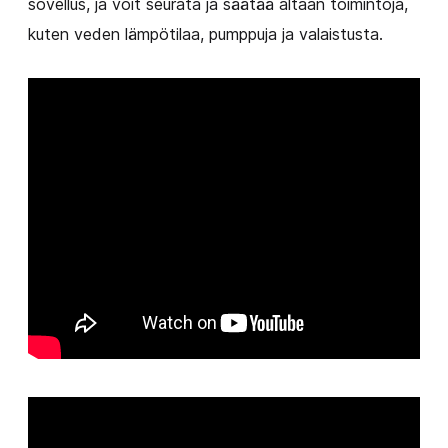
sovellus, ja voit seurata ja säätää altaan toimintoja,
kuten veden lämpötilaa, pumppuja ja valaistusta.