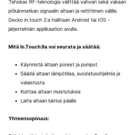
Tehokas RF-teknologia välittää vahvan sekä vakaan
pitkänmatkan signaalin altaan ja reitittimen välille.
Gecko in.touch 2:a hallitaan Android tai IOS -
järjestelmän applikaation avulla.
Mitä In.Touch:lla voi seurata ja säätää
:
Käynnistä altaan poreet ja pumput
Säädä altaan lämpötilaa, suodatusohjelmia ja
valaistusta
Kuittaa altaan muistutuksia
Laita altaan lukitus päälle
Yhteensopivuus
: