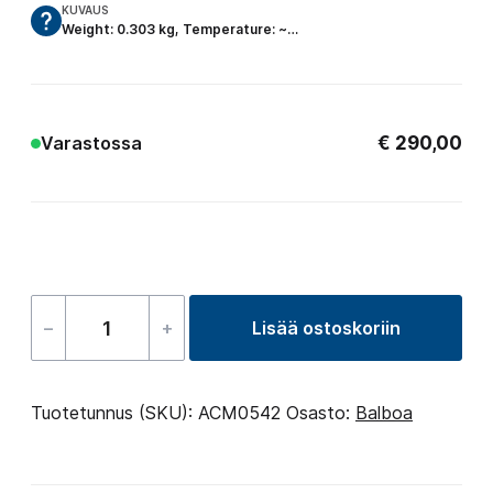
KUVAUS
Weight: 0.303 kg, Temperature: ~…
€
290,00
Varastossa
–
+
Lisää ostoskoriin
Control
Panel
–
Tuotetunnus (SKU):
ACM0542
Osasto:
Balboa
TP600
määrä