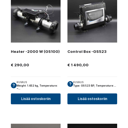
Heater -2000 W (GS100)
Control Box -GS523
€
290,00
€
1 490,00
KUVAUS
KUVAUS
Weight: 1.652 kg, Temperature:
Type: GS 523 BP, Temperature:…
~…
Lisää ostoskoriin
Lisää ostoskoriin