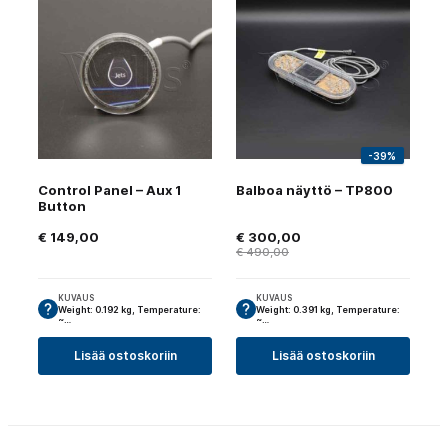
-39%
Control Panel – Aux 1
Balboa näyttö – TP800
Button
€
149,00
€
300,00
€
490,00
KUVAUS
KUVAUS
Weight: 0.192 kg, Temperature:
Weight: 0.391 kg, Temperature:
~…
~…
Lisää ostoskoriin
Lisää ostoskoriin