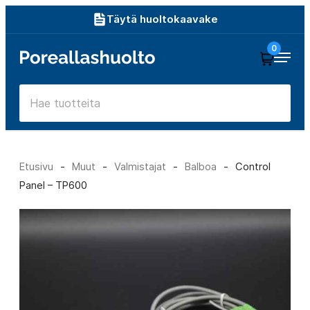
Siirry
Täytä huoltokaavake
suoraan
0
Poreallashuolto
sisältöön
Etusivu
-
Muut
-
Valmistajat
-
Balboa
-
Control
Panel – TP600