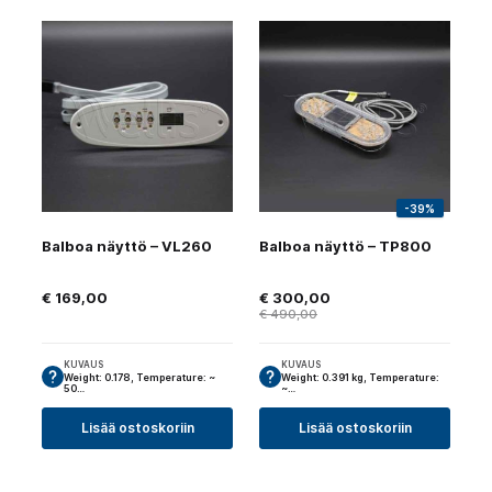
-39%
Balboa näyttö – VL260
Balboa näyttö – TP800
€
169,00
€
300,00
€
490,00
KUVAUS
KUVAUS
Weight: 0.178, Temperature: ~
Weight: 0.391 kg, Temperature:
50…
~…
Lisää ostoskoriin
Lisää ostoskoriin