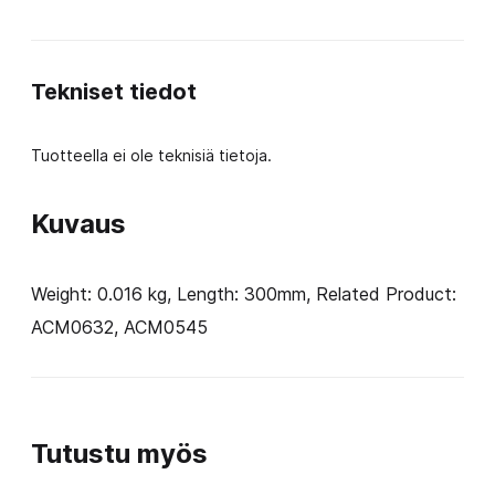
12
inch
Tekniset tiedot
(diameter
1/4)
Tuotteella ei ole teknisiä tietoja.
määrä
Kuvaus
Weight: 0.016 kg, Length: 300mm, Related Product:
ACM0632, ACM0545
Tutustu myös