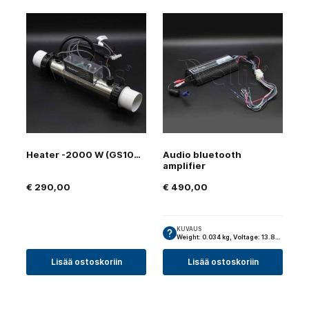
Heater -2000 W (GS100 )
Audio bluetooth
amplifier
€
290,00
€
490,00
KUVAUS
Weight: 0.034 kg, Voltage: 13.8…
Lisää ostoskoriin
Lisää ostoskoriin