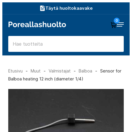
Siirry
Täytä huoltokaavake
suoraan
0
Poreallashuolto
sisältöön
Etusivu
-
Muut
-
Valmistajat
-
Balboa
-
Sensor for
Balboa heating 12 inch (diameter 1/4)