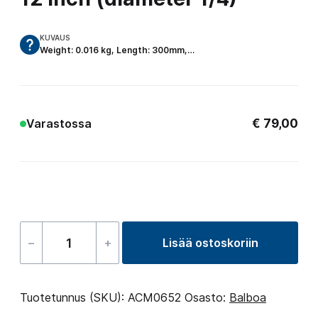
KUVAUS
Weight: 0.016 kg, Length: 300mm,…
€
79,00
Varastossa
–
+
Lisää ostoskoriin
Sensor
for
Balboa
Tuotetunnus (SKU):
ACM0652
Osasto:
Balboa
heating