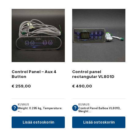
Control Panel – Aux 4
Control panel
Button
rectangular VL801D
€
259,00
€
490,00
KUVAUS
KUVAUS
Weight: 0.295 kg, Temperature:
Control Panel Balboa VL801D,
~…
Weight:…
Lisää ostoskoriin
Lisää ostoskoriin