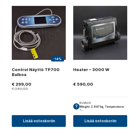
-14%
Control Näyttö TP700
Heater – 3000 W
Balboa
€
299,00
€
590,00
€
349,00
KUVAUS
Weight: 2.847 kg, Temperature:
~…
Lisää ostoskoriin
Lisää ostoskoriin