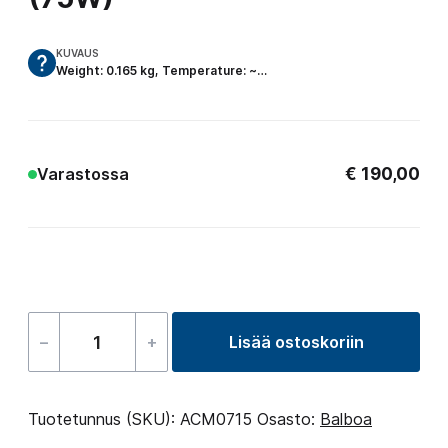
KUVAUS
Weight: 0.165 kg, Temperature: ~…
€
190,00
Varastossa
–
+
Lisää ostoskoriin
Control
Panel
–
Tuotetunnus (SKU):
ACM0715
Osasto:
Balboa
variopods