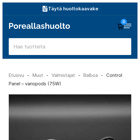
Siirry
Täytä huoltokaavake
suoraan
0
Poreallashuolto
sisältöön
Etusivu
-
Muut
-
Valmistajat
-
Balboa
-
Control
Panel – variopods (75W)