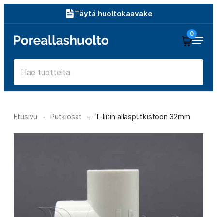
Siirry
Täytä huoltokaavake
suoraan
0
Poreallashuolto
sisältöön
Etusivu
-
Putkiosat
-
T-liitin allasputkistoon 32mm