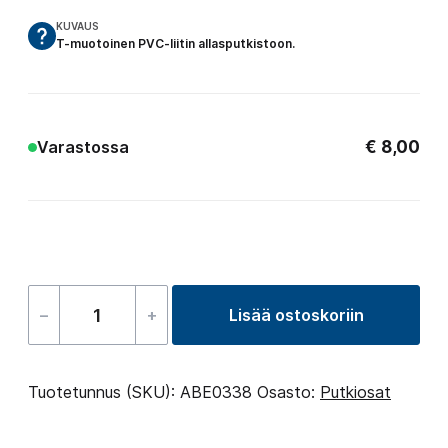
KUVAUS
T-muotoinen PVC-liitin allasputkistoon.
€
8,00
Varastossa
–
+
Lisää ostoskoriin
T-
liitin
allasputkistoon
Tuotetunnus (SKU):
ABE0338
Osasto:
Putkiosat
32mm