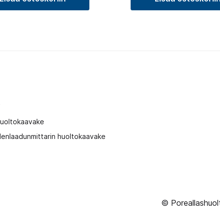
t
huoltokaavake
enlaadunmittarin huoltokaavake
© Poreallashuol