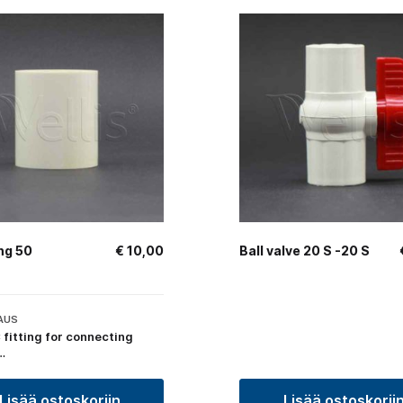
ng 50
€
10,00
Ball valve 20 S -20 S
AUS
 fitting for connecting
…
Lisää ostoskoriin
Lisää ostoskorii