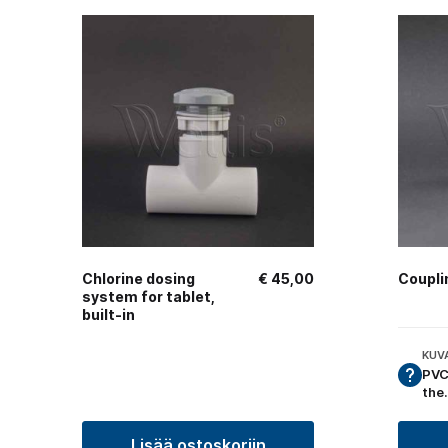
Chlorine dosing
€
45,00
Coupli
system for tablet,
built-in
KUV
PVC
the
Lisää ostoskoriin