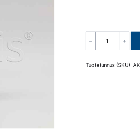
–
+
Altaan
tyhjennysvent
20
Tuotetunnus (SKU):
AK
määrä