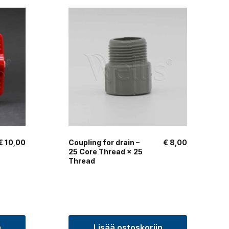
€
10,00
Coupling for drain –
€
8,00
25 Core Thread × 25
Thread
n
Lisää ostoskoriin