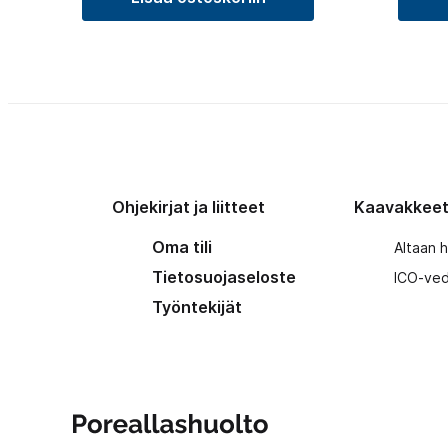
Ohjekirjat ja liitteet
Kaavakkee
Oma tili
Altaan 
Tietosuojaseloste
ICO-ved
Työntekijät
Poreallashuolto