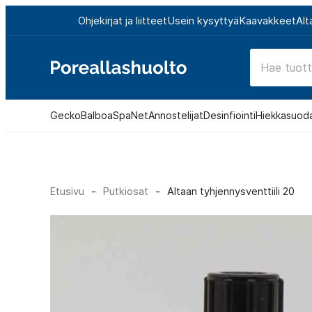
Siirry
Ohjekirjat ja liitteet
Usein kysyttyä
Kaavakkeet
Alt
suoraan
sisältöön
Poreallashuolto
Gecko
Balboa
SpaNet
Annostelijat
Desinfiointi
Hiekkasuod
Etusivu
-
Putkiosat
-
Altaan tyhjennysventtiili 20