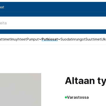
aat
attimet
Imuyhteet
Pumput
Putkiosat
Suodatinrungot
Suuttimet
Ulk
Altaan ty
Varastossa