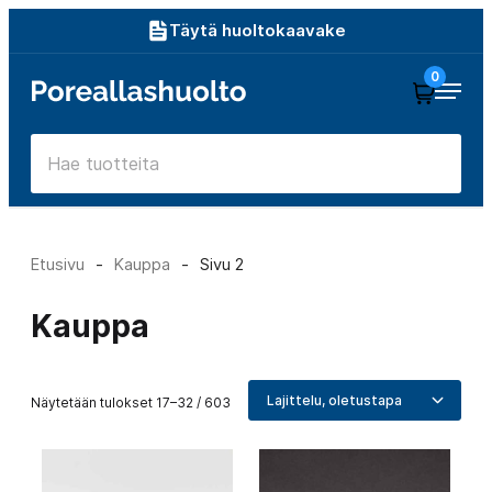
Siirry
Täytä huoltokaavake
suoraan
0
Poreallashuolto
sisältöön
Etusivu
-
Kauppa
-
Sivu 2
Kauppa
Näytetään tulokset 17–32 / 603