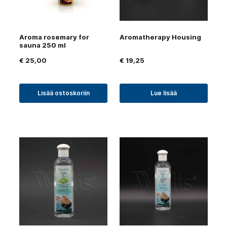
Aroma rosemary for
Aromatherapy Housing
sauna 250 ml
€
25,00
€
19,25
Lisää ostoskoriin
Lue lisää