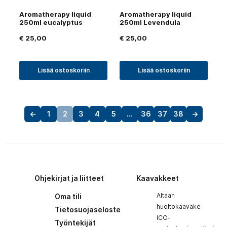
Aromatherapy liquid
Aromatherapy liquid
250ml eucalyptus
250ml Levendula
€
25,00
€
25,00
Lisää ostoskoriin
Lisää ostoskoriin
←
1
2
3
4
5
…
36
37
38
→
Ohjekirjat ja liitteet
Kaavakkeet
Altaan
Oma tili
huoltokaavake
Tietosuojaseloste
ICO-
Työntekijät