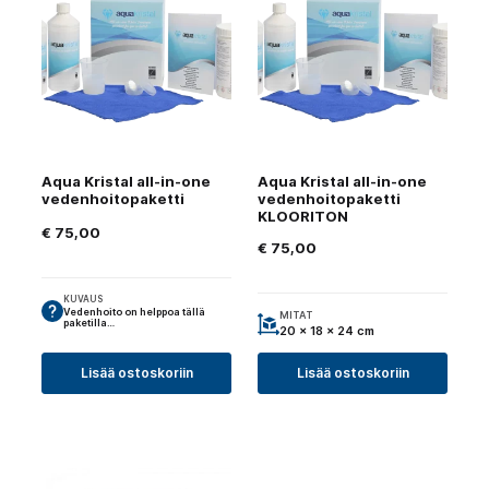
Aqua Kristal all-in-one
Aqua Kristal all-in-one
vedenhoitopaketti
vedenhoitopaketti
KLOORITON
€
75,00
€
75,00
KUVAUS
Vedenhoito on helppoa tällä
MITAT
paketilla…
20 x 18 x 24 cm
Lisää ostoskoriin
Lisää ostoskoriin