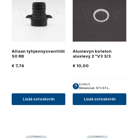
Altaan tyhjennysventtiili
Aluslevyn kotelon
50 RB
aluslevy 2 ”V3 3/3
€
7,74
€
10,00
KUVAUS
Dimension: 57 x 57 x…
Lisää ostoskoriin
Lisää ostoskoriin