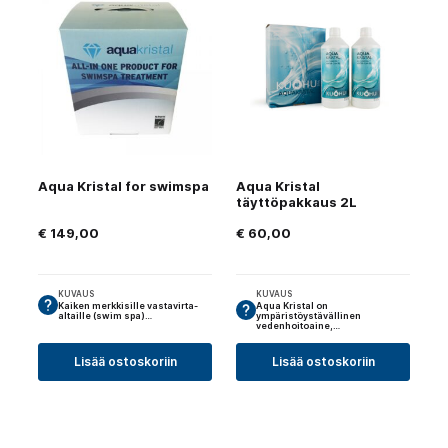
Aqua Kristal for swimspa
Aqua Kristal
täyttöpakkaus 2L
€
149,00
€
60,00
KUVAUS
KUVAUS
Kaiken merkkisille vastavirta-
Aqua Kristal on
altaille (swim spa)…
ympäristöystävällinen
vedenhoitoaine,…
Lisää ostoskoriin
Lisää ostoskoriin