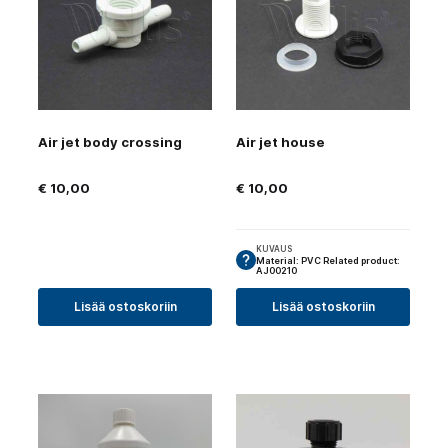
Air jet body crossing
Air jet house
€
10,00
€
10,00
KUVAUS
Material: PVC Related product:
AJ00210
Lisää ostoskoriin
Lisää ostoskoriin