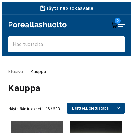
Siirry
Täytä huoltokaavake
suoraan
0
Poreallashuolto
sisältöön
Etusivu
-
Kauppa
Kauppa
Näytetään tulokset 1–16 / 603