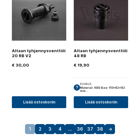
Altaan tyhjennysventtiili
Altaan tyhjennysventtiili
20 RB V2
48 RB
€
30,00
€
19,90
KUVAUS
Material: ABS Size: 110x82x82
mm…
Lisää ostoskoriin
Lisää ostoskoriin
1
2
3
4
…
36
37
38
→