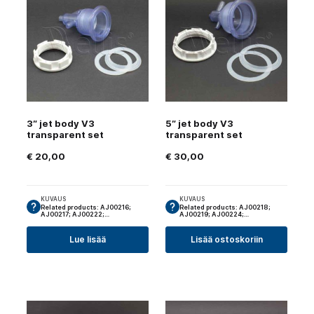
3″ jet body V3
5″ jet body V3
transparent set
transparent set
€
20,00
€
30,00
KUVAUS
KUVAUS
Related products: AJ00216;
Related products: AJ00218;
AJ00217; AJ00222;…
AJ00219; AJ00224;…
Lue lisää
Lisää ostoskoriin