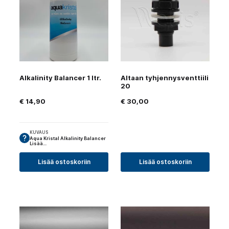
Alkalinity Balancer 1 ltr.
Altaan tyhjennysventtiili
20
€
14,90
€
30,00
KUVAUS
Aqua Kristal Alkalinity Balancer
Lisää…
Lisää ostoskoriin
Lisää ostoskoriin