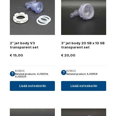
2″ jet body V3
3″ jet body 20 SB x 10 SB
transparent set
transparent set
€
15,00
€
20,00
KUVAUS
KUVAUS
Related products: AJ00214;
Related product: AJ00158
AJ00220
Lisää ostoskoriin
Lisää ostoskoriin